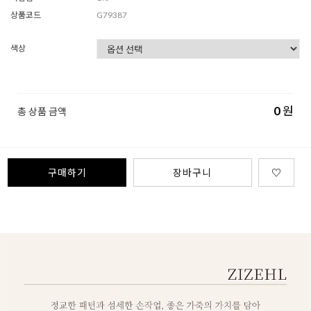
상품코드
G79387
색상
0
원
총 상품 금액
구매하기
장바구니
♡