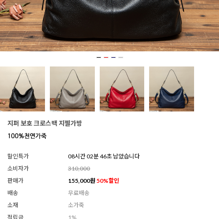
지퍼 보호 크로스백 지젤가방
할인특가
08시간 02분 42초 남았습니다
소비자가
310,000
판매가
155,000
원
50
%할인
배송
무료배송
소재
소가죽
적립금
1%