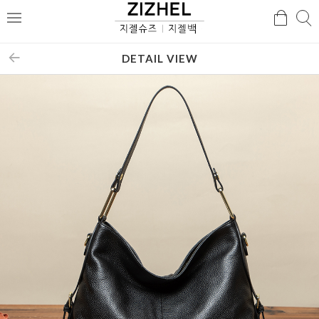
검
검
메
색
색
뉴
DETAIL VIEW