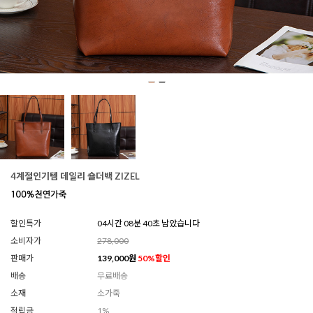
4계절인기템 데일리 숄더백 ZIZEL
할인특가
04시간 08분 35초 남았습니다
소비자가
278,000
판매가
139,000
원
50
%할인
배송
무료배송
소재
소가죽
적립금
1%