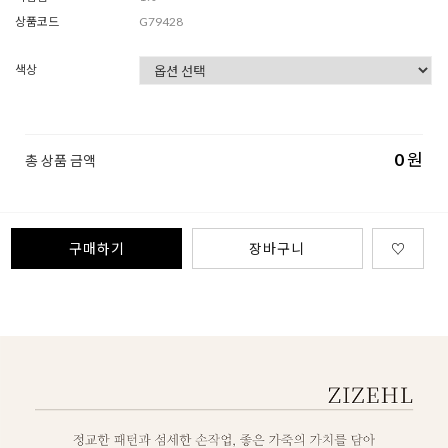
상품코드
G79428
색상
0
원
총 상품 금액
구매하기
장바구니
♡