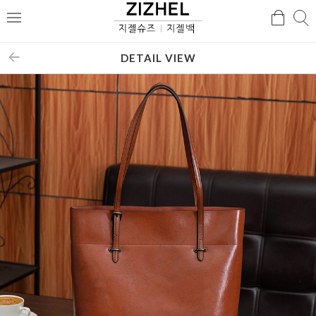
검
검
메
색
색
뉴
DETAIL VIEW