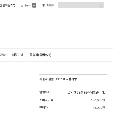
간편회원가입
장바구니
마이페이지
0
가방
패딩가방
쥬얼리(실버925)
러블리 심플 크로스백 지젤가방
할인특가
17시간 26분 37초 남았습니다.
소비자가격
156,000원
판매가
78,000원