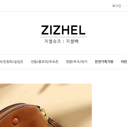
로그인
퍼/운동화/슬립온
샌들/블로퍼/토오픈
앵클/부츠/워커
천연가죽가방
라탄