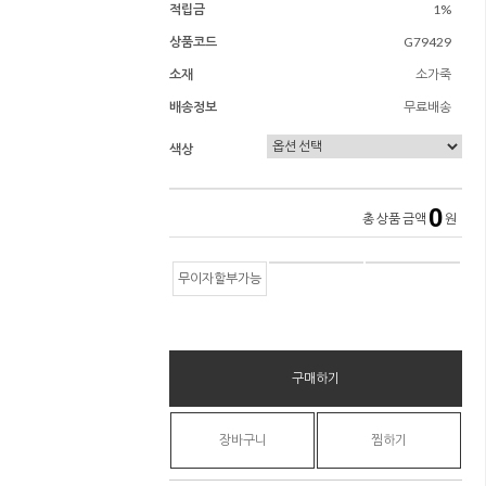
적립금
1%
상품코드
G79429
소재
소가죽
배송정보
무료배송
색상
0
총 상품 금액
원
무이자할부가능
구매하기
장바구니
찜하기