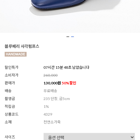
블루베리 사각펌프스
할인특가
07시간 15분 46초 남았습니다
소비자가
260,000
판매가
130,000
원
50
%할인
배송
무료배송
촬영굽
235 단창, 굽5cm
적립금
1%
상품코드
4329
소재
천연소가죽
사이즈