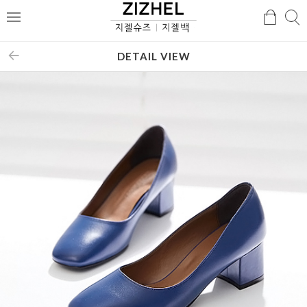
검
검
메
색
색
뉴
DETAIL VIEW