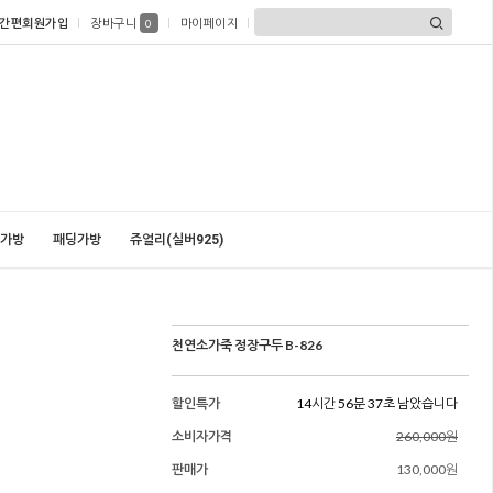
간편회원가입
장바구니
마이페이지
0
가방
패딩가방
쥬얼리(실버925)
천연소가죽 정장구두 B-826
할인특가
14시간 56분 35초 남았습니다
소비자가격
260,000원
판매가
130,000원