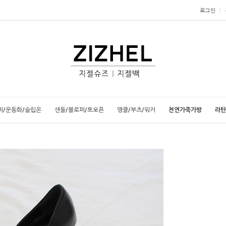
로그인
퍼/운동화/슬립온
샌들/블로퍼/토오픈
앵클/부츠/워커
천연가죽가방
라탄