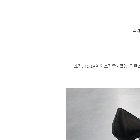
4.
소재: 100%천연소가죽 / 깔창: 라텍