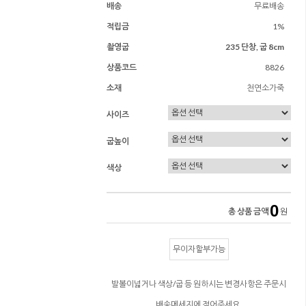
배송
무료배송
적립금
1%
촬영굽
235 단창, 굽 8cm
상품코드
8826
소재
천연소가죽
사이즈
굽높이
색상
0
총 상품 금액
원
무이자할부가능
발볼이넓거나 색상/굽 등 원하시는 변경사항은 주문시
배송메세지에 적어주세요.