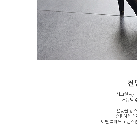
천
시크한 핏감
거듭날 
발등을 강조
슬림하게 
어떤 룩에도 고급스