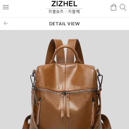
검
검
메
색
색
뉴
DETAIL VIEW