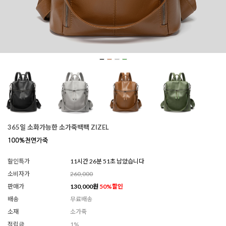
365일 소화가능한 소가죽백팩 ZIZEL
할인특가
11시간 26분 50초 남았습니다
소비자가
260,000
판매가
130,000
원
50
%할인
배송
무료배송
소재
소가죽
적립금
1%