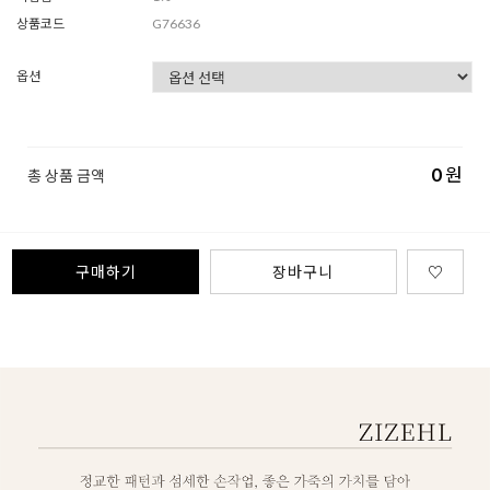
상품코드
G76636
옵션
0
원
총 상품 금액
구매하기
장바구니
♡