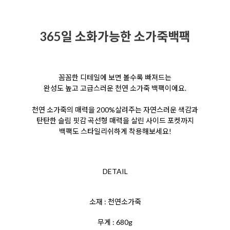
365일 소화가능한 소가죽백팩
꼼꼼한 디테일에 보면 볼수록 빠져드는
완성도 높고 고급스러운 천연 소가죽 백팩이에요.
천연 소가죽의 매력을 200%살려주는
자연스러운 색감과
탄탄한 슬림 핏감
곡선형 매력을 살린 사이드 포켓까지
백팩도 스타일리쉬하게 착용해보세요!
DETAIL
소재 : 천연소가죽
무게 : 680g