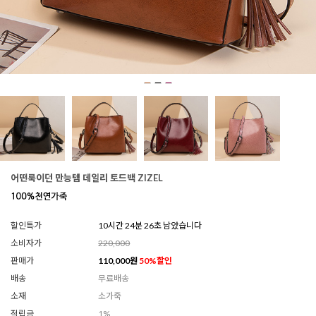
어떤룩이던 만능템 데일리 토드백 ZIZEL
할인특가
10시간 24분 22초 남았습니다
소비자가
220,000
판매가
110,000
원
50
%할인
배송
무료배송
소재
소가죽
적립금
1%