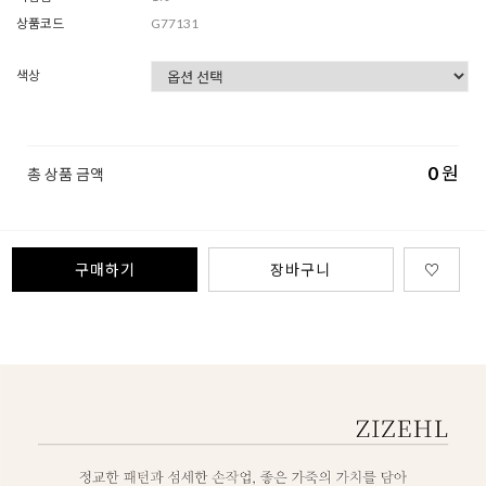
상품코드
G77131
색상
0
원
총 상품 금액
구매하기
장바구니
♡