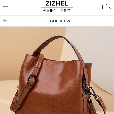
검
검
메
색
색
뉴
DETAIL VIEW