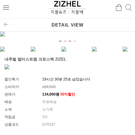
검
검
메
색
색
뉴
DETAIL VIEW
내추럴 멀티스트랩 크로스백 ZIZEL
할인특가
19시간 30분 25초 남았습니다
소비자가
268,000
판매가
134,000
원
50
%할인
배송
무료배송
소재
소가죽
적립금
1%
상품코드
G78187