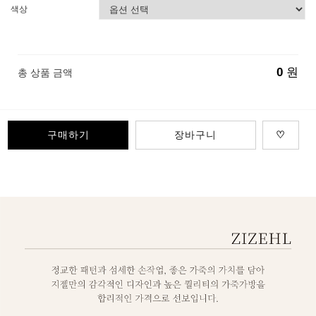
색상
0
원
총 상품 금액
구매하기
장바구니
♡