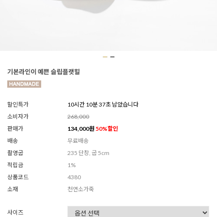
기본라인이 예쁜 슬립플랫힐
할인특가
10시간 10분 35초 남았습니다
소비자가
268,000
판매가
134,000
원
50
%할인
배송
무료배송
촬영굽
235 단창, 굽 5cm
적립금
1%
상품코드
4380
소재
천연소가죽
사이즈