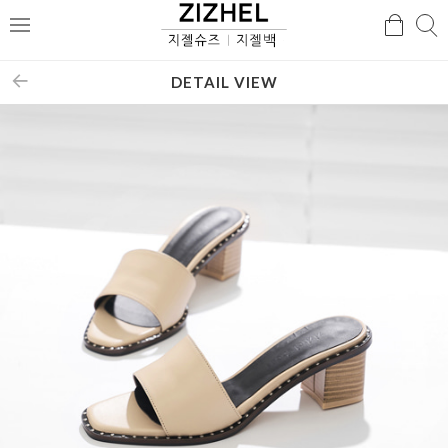
검
검
메
색
색
뉴
DETAIL VIEW