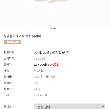
싱글컬러 소가죽 쿠션 슬리퍼
할인특가
00시간 21분 21초 남았습니다
소비자가
254,000
판매가
127,000
원
50
%할인
배송
무료배송
촬영굽
235 단창, 굽 1cm
적립금
1%
상품코드
4412
소재
천연소가죽
사이즈