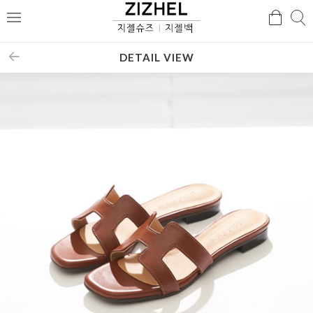
검
검
메
색
색
뉴
DETAIL VIEW