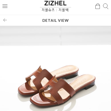
검
검
메
색
색
뉴
DETAIL VIEW