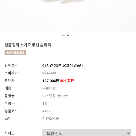
싱글컬러 소가죽 쿠션 슬리퍼
할인특가
06시간 50분 08초 남았습니다
소비자가
254,000
판매가
127,000
원
50
%할인
배송
무료배송
촬영굽
235 단창, 굽 1cm
적립금
1%
상품코드
4412
소재
천연소가죽
사이즈