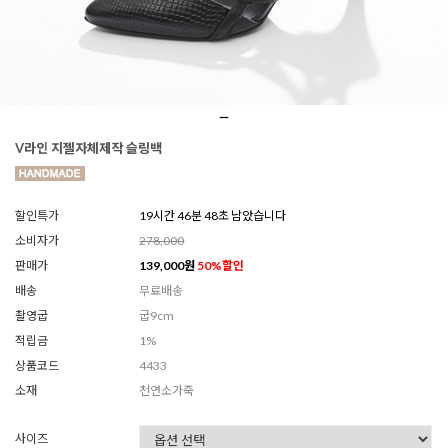
V라인 지젤자체제작 슬링백
할인특가
19시간 46분 46초 남았습니다
소비자가
278,000
판매가
139,000
원
50
%할인
배송
무료배송
촬영굽
굽9cm
적립금
1%
상품코드
4433
소재
천연소가죽
사이즈