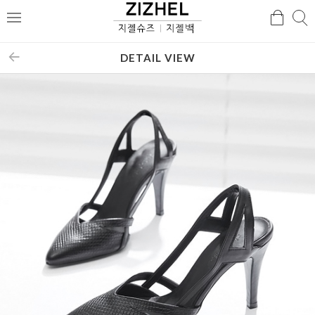
검
검
메
색
색
뉴
DETAIL VIEW