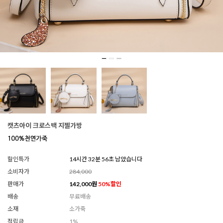
캣츠아이 크로스백 지젤가방
할인특가
14시간 32분 52초 남았습니다
소비자가
284,000
판매가
142,000
원
50
%할인
배송
무료배송
소재
소가죽
적립금
1%