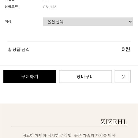
상품코드
G81146
색상
0
원
총 상품 금액
구매하기
장바구니
♡