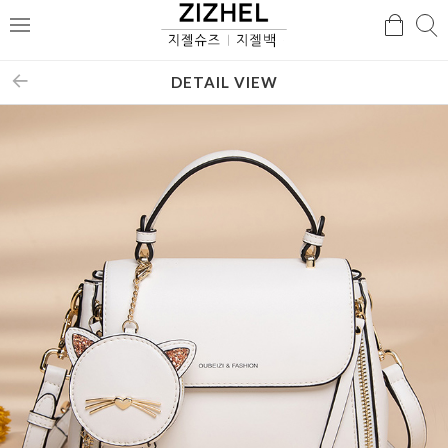
검
검
메
색
색
뉴
DETAIL VIEW