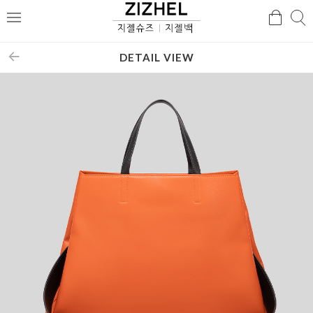
검
검
메
색
색
뉴
DETAIL VIEW