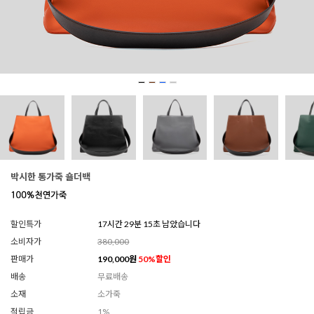
박시한 통가죽 숄더백
할인특가
17시간 29분 13초 남았습니다
소비자가
380,000
판매가
190,000
원
50
%할인
배송
무료배송
소재
소가죽
적립금
1%