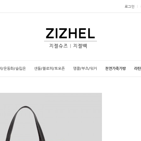
로그인
퍼/운동화/슬립온
샌들/블로퍼/토오픈
앵클/부츠/워커
천연가죽가방
라탄