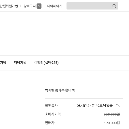
간편회원가입
장바구니
마이페이지
0
가방
패딩가방
쥬얼리(실버925)
박시한 통가죽 숄더백
할인특가
08시간 54분 47초 남았습니다.
소비자가격
380,000원
판매가
190,000원