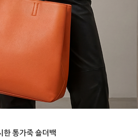
시한 통가죽 숄더백