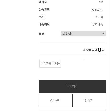
적립금
1%
상품코드
G81549
소재
소가죽
배송정보
무료배송
색상
0
총 상품 금액
원
무이자할부가능
구매하기
장바구니
찜하기