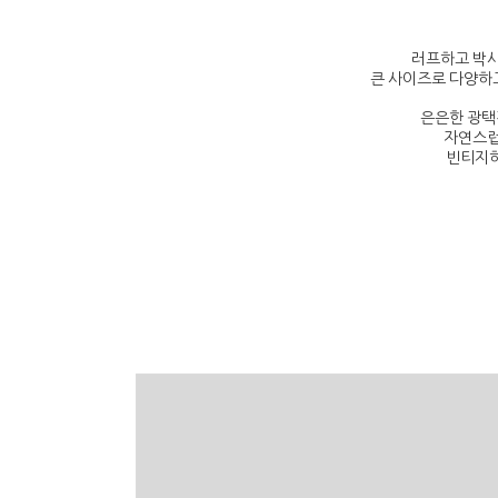
러프하고 박시
큰 사이즈로 다양하
은은한 광택
자연스럽
빈티지하