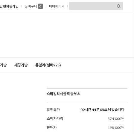
간편회원가입
장바구니
마이페이지
0
가방
패딩가방
쥬얼리(실버925)
스타일리쉬한 미들부츠
할인특가
09시간 44분 04초 남았습니다
소비자가격
374,000원
판매가
198,000원