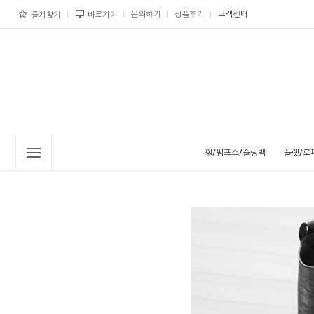
문의하기
상품후기
고객센터
즐겨찾기
바로가기
힐/펌프스/슬링백
플랫/로