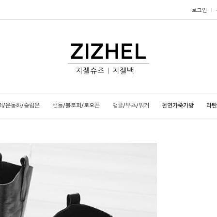
로그인
퍼/운동화/슬립온
샌들/블로퍼/토오픈
앵클/부츠/워커
천연가죽가방
라탄