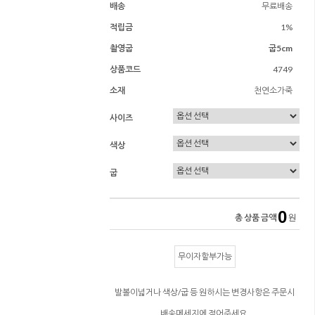
배송
무료배송
적립금
1%
촬영굽
굽5cm
상품코드
4749
소재
천연소가죽
사이즈
색상
굽
0
총 상품 금액
원
무이자할부가능
발볼이넓거나 색상/굽 등 원하시는 변경사항은 주문시
배송메세지에 적어주세요.