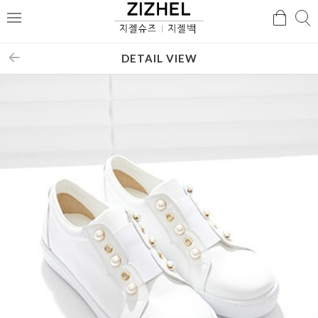
검
검
메
색
색
뉴
DETAIL VIEW