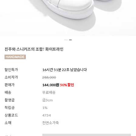
진주와 스니커즈의 조합! 화이트라인
할인특가
16시간 51분 20초 남았습니다
소비자가
288,000
판매가
144,000
원
50
%할인
배송
무료배송
촬영굽
굽3cm
적립금
1%
상품코드
4734
소재
천연소가죽