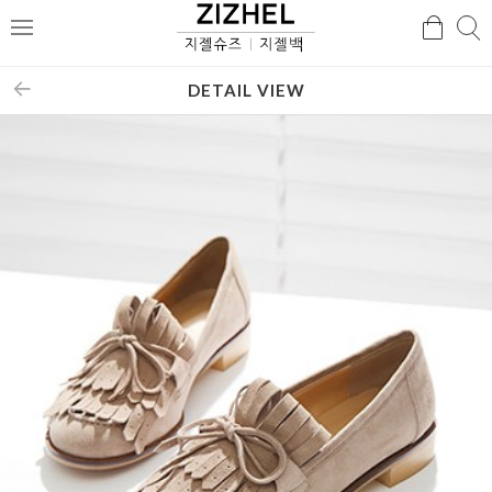
검
검
메
색
색
뉴
DETAIL VIEW