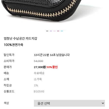
엄청난 수납공간 카드지갑
할인특가
13시간 22분 14초 남았습니다
소비자가
54,000
판매가
27,000
원
50
%할인
배송
무료배송
소재
소가죽
적립금
1%
상품코드
B10593
색상