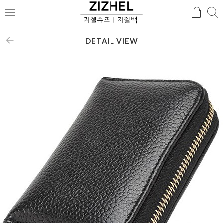
검
검
메
색
색
뉴
DETAIL VIEW