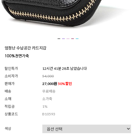
엄청난 수납공간 카드지갑
할인특가
12시간 41분 26초 남았습니다
소비자가
54,000
판매가
27,000
원
50
%할인
배송
무료배송
소재
소가죽
적립금
1%
상품코드
B10593
색상