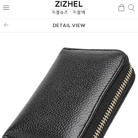
검
검
메
색
색
뉴
DETAIL VIEW