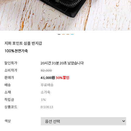
지퍼 포인트 심플 반지갑
할인특가
20시간 31분 17초 남았습니다
소비자가
82,000
판매가
41,000
원
50
%할인
배송
무료배송
소재
소가죽
적립금
1%
상품코드
B10813
색상