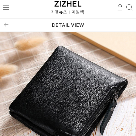
검
검
메
색
색
뉴
DETAIL VIEW