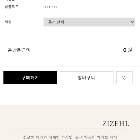
상품코드
B11003
색상
0
원
총 상품 금액
구매하기
장바구니
♡