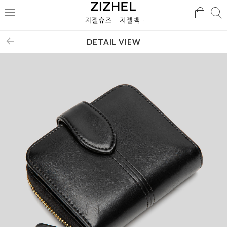
검
검
메
색
색
뉴
DETAIL VIEW