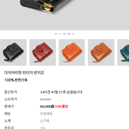
다이어리형 빈티지 반지갑
할인특가
14시간 47분 25초 남았습니다
소비자가
80,000
판매가
40,000
원
50
%할인
배송
무료배송
소재
소가죽
적립금
1%