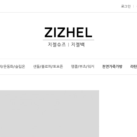
로그인
퍼/운동화/슬립온
샌들/블로퍼/토오픈
앵클/부츠/워커
천연가죽가방
라탄