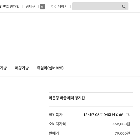
간편회원가입
장바구니
마이페이지
0
가방
패딩가방
쥬얼리(실버925)
라운딩 버클 레더 장지갑
할인특가
12시간 06분 03초 남았습니다.
소비자가격
158,000원
판매가
79,000원