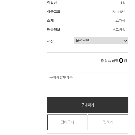
적립금
1%
상품코드
B11484
소재
소가죽
배송정보
무료배송
색상
0
총 상품 금액
원
무이자할부가능
구매하기
장바구니
찜하기