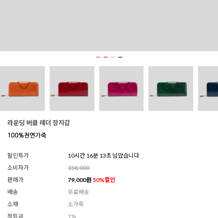
라운딩 버클 레더 장지갑
할인특가
10시간 16분 11초 남았습니다
소비자가
158,000
판매가
79,000
원
50
%할인
배송
무료배송
소재
소가죽
적립금
1%