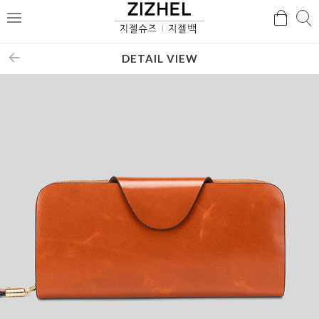
검
검
메
색
색
뉴
DETAIL VIEW