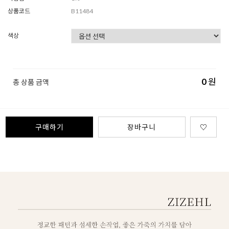
상품코드
B11484
색상
0
원
총 상품 금액
구매하기
장바구니
♡