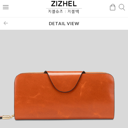
검
검
메
색
색
뉴
DETAIL VIEW