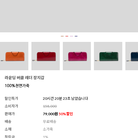
라운딩 버클 레더 장지갑
할인특가
20시간 20분 21초 남았습니다
소비자가
158,000
판매가
79,000
원
50
%할인
배송
무료배송
소재
소가죽
적립금
1%