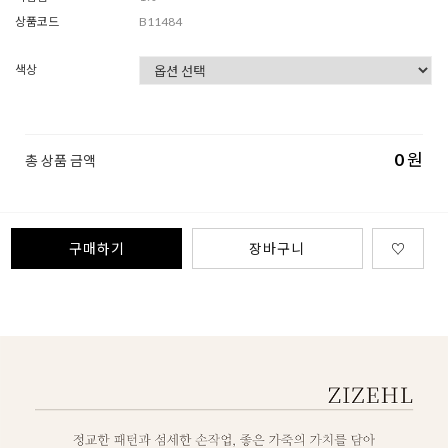
상품코드
B11484
색상
0
원
총 상품 금액
구매하기
장바구니
♡