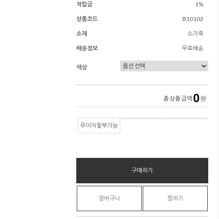
적립금
1%
상품코드
B10102
소재
소가죽
배송정보
무료배송
색상
0
총 상품 금액
원
무이자할부가능
구매하기
장바구니
찜하기