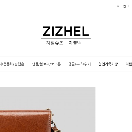
로그인
퍼/운동화/슬립온
샌들/블로퍼/토오픈
앵클/부츠/워커
천연가죽가방
라탄