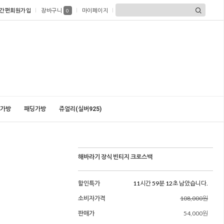
간편회원가입
장바구니
마이페이지
0
가방
패딩가방
쥬얼리(실버925)
해바라기 장식 빈티지 크로스백
할인특가
11시간 59분 10초 남았습니다.
소비자가격
108,000원
판매가
54,000원