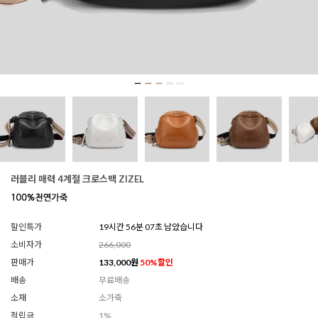
러블리 매력 4계절 크로스백 ZIZEL
할인특가
19시간 56분 06초 남았습니다
소비자가
266,000
판매가
133,000
원
50
%할인
배송
무료배송
소재
소가죽
적립금
1%