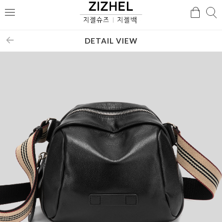
검
검
메
색
색
뉴
DETAIL VIEW