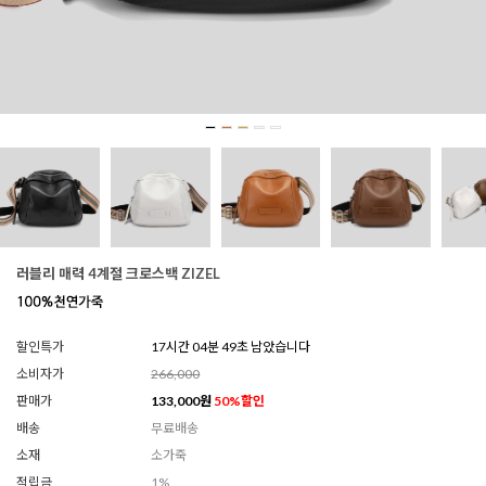
러블리 매력 4계절 크로스백 ZIZEL
할인특가
17시간 04분 47초 남았습니다
소비자가
266,000
판매가
133,000
원
50
%할인
배송
무료배송
소재
소가죽
적립금
1%