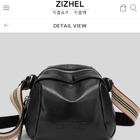
검
검
메
색
색
뉴
DETAIL VIEW