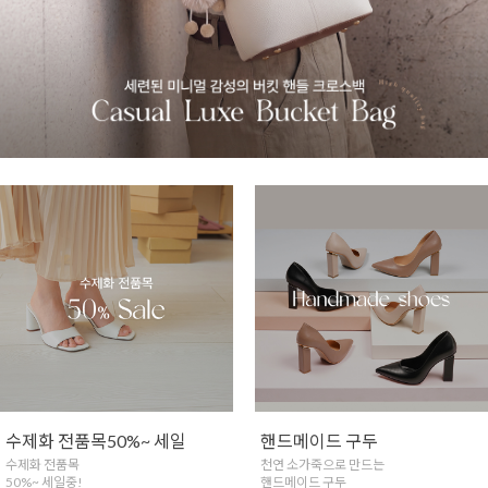
핸드메이드 구두
실버925 쥬얼리
천연 소가죽으로 만드는
은함량 법정함량92.5%
핸드메이드 구두
핸드메이드 실버 쥬얼리