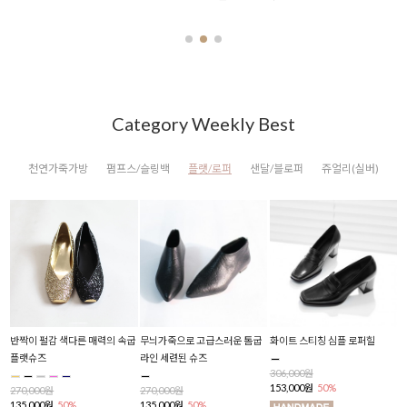
Category Weekly Best
천연가죽가방
펌프스/슬링백
플랫/로퍼
샌달/블로퍼
쥬얼리(실버)
반짝이 펄감 색다른 매력의 속굽
무늬가죽으로 고급스러운 톰굽
화이트 스티칭 심플 로퍼힐
폴
플랫슈즈
라인 세련된 슈즈
306,000원
2
153,000원
50%
1
270,000원
270,000원
135,000원
50%
135,000원
50%