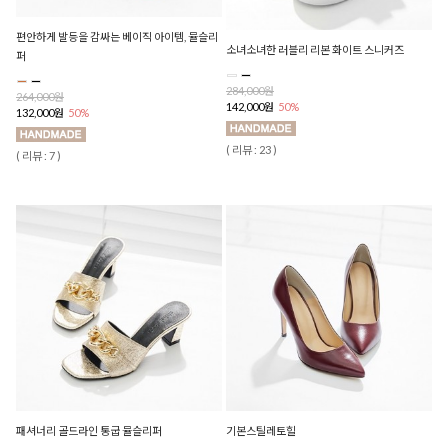
편안하게 발등을 감싸는 베이직 아이템, 뮬슬리
소녀소녀한 러블리 리본 화이트 스니커즈
퍼
284,000원
264,000원
142,000원
50%
132,000원
50%
( 리뷰 : 23 )
( 리뷰 : 7 )
패셔너리 골드라인 통굽 뮬슬리퍼
기본스틸레토힐