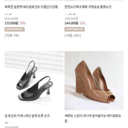
독특한 슬링백 웨지굽포인트 지젤인기상품
천연소가죽수제화 구멍숑숑 플랫슈즈
306,000원
288,000원
153,000원
50%
144,000원
50%
( 리뷰 : 78 )
( 리뷰 : 215 )
앞 포인트 미세 v라인 슬링 오픈 슈즈
세련된 느낌의 코디에 잘어울리는 웨지굽토오
픈
270,000원