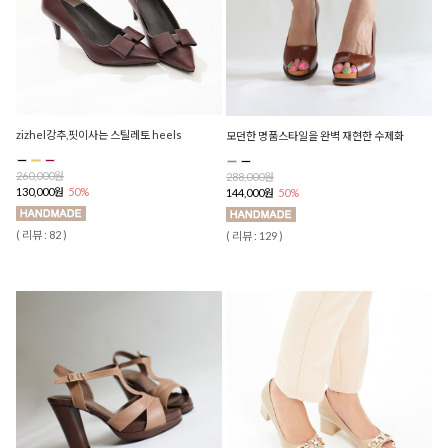
zizhel강추,핏이사는 스틸레토 heels
모던한 명품스타일을 완벽 재현한 수제화
260,000원
288,000원
130,000원
50%
144,000원
50%
( 리뷰 : 82 )
( 리뷰 : 129 )