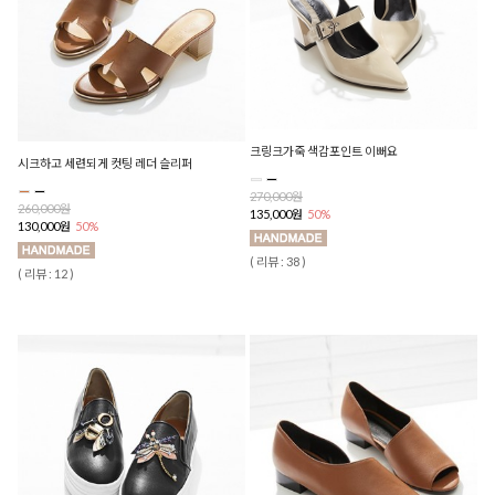
크링크가죽 색감포인트 이뻐요
시크하고 세련되게 컷팅 레더 슬리퍼
270,000원
260,000원
135,000원
50%
130,000원
50%
( 리뷰 : 38 )
( 리뷰 : 12 )