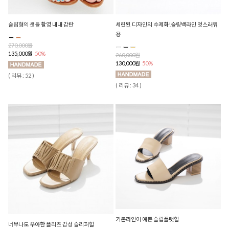
슬립형의 샌들 촬영 내내 감탄
세련된 디자인의 수제화!슬링백라인 멋스러워
용
270,000원
135,000원
50%
260,000원
130,000원
50%
( 리뷰 : 52 )
( 리뷰 : 34 )
기본라인이 예쁜 슬립플랫힐
너무나도 우아한 플리츠 감성 슬리퍼힐