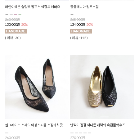
라인이예쁜 슬링백 펌프스 색감도 예뻐요
통굽매니아 펌프스힐
260,000원
268,000원
130,000원
50%
134,000원
50%
( 리뷰 : 30 )
( 리뷰 : 112 )
실크레이스 소재의 여성스러움 소장가치굿
반짝이 펄감 색다른 매력의 속굽플랫슈즈
260,000원
270,000원