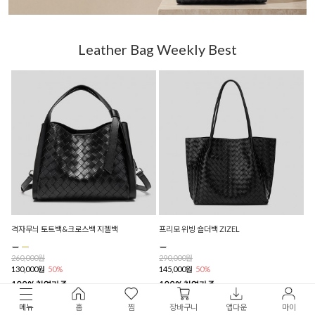
Leather Bag Weekly Best
격자무늬 토트백&크로스백 지젤백
프리모 위빙 숄더백 ZIZEL
260,000원
290,000원
130,000원
50%
145,000원
50%
( 리뷰 : 109 )
( 리뷰 : 111 )
메뉴
홈
찜
장바구니
앱다운
마이