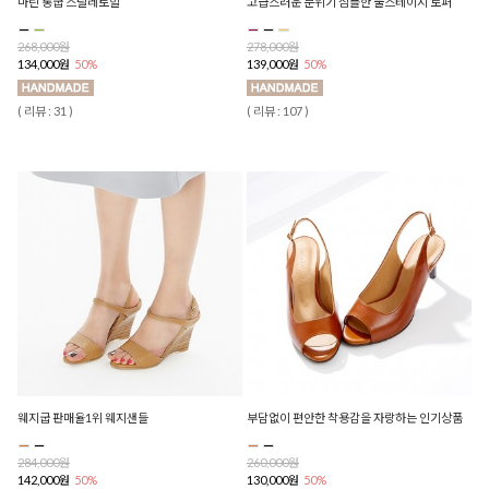
마린 통굽 스틸레토힐
고급스러운 분위기 심플한 풀스테이지 로퍼
268,000원
278,000원
134,000원
50%
139,000원
50%
( 리뷰 : 31 )
( 리뷰 : 107 )
웨지굽 판매율1위 웨지샌들
부담없이 편안한 착용감을 자랑하는 인기상품
284,000원
260,000원
142,000원
50%
130,000원
50%