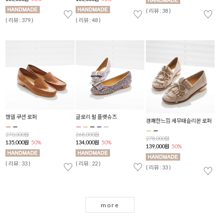
( 리뷰 : 38 )
( 
♡
♡
♡
♡
( 리뷰 : 379 )
( 리뷰 : 48 )
헨델 쿠션 로퍼
글로리 펄 플랫슈즈
H
경쾌한느낌 세무태슬리본 로퍼
270,000원
268,000원
2
278,000원
135,000원
50%
134,000원
50%
1
139,000원
50%
( 리뷰 : 33 )
( 리뷰 : 22 )
( 
♡
♡
♡
( 리뷰 : 33 )
♡
more