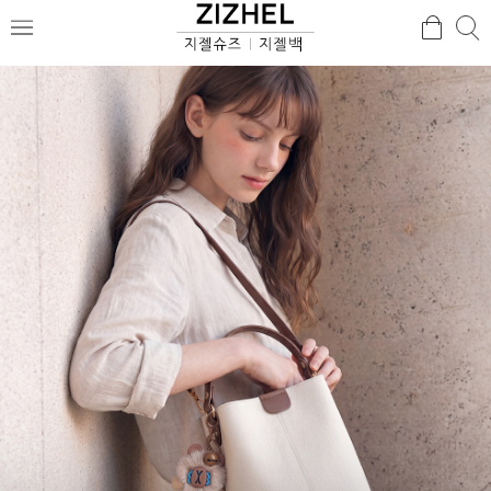
검
검
메
색
색
뉴