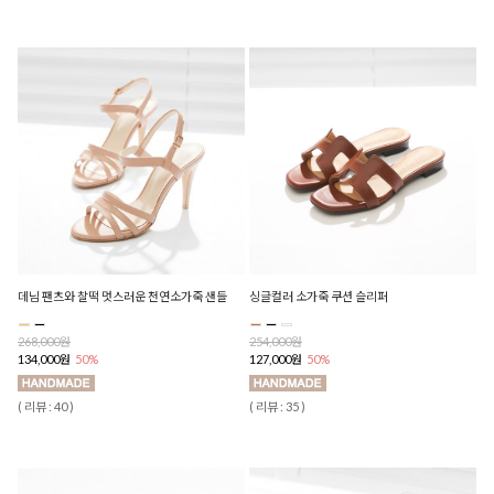
데님 팬츠와 찰떡 멋스러운 천연소가죽 샌들
싱글컬러 소가죽 쿠션 슬리퍼
268,000원
254,000원
134,000원
50%
127,000원
50%
( 리뷰 : 40 )
( 리뷰 : 35 )