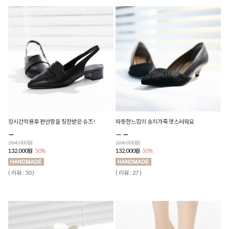
장시간착용후 편안함을 칭찬받은 슈즈!
따뜻한느낌의 송치가죽 멋스러워요
264,000원
264,000원
132,000원
50%
132,000원
50%
( 리뷰 : 50 )
( 리뷰 : 27 )