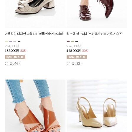
이색적인 디자인 고퀄리티 명품 zizhel수제화
원스텝 싱그러운 로퍼출시 커리어우먼 슈즈
264,000원
296,000원
132,000원
50%
148,000원
50%
( 리뷰 : 46 )
( 리뷰 : 22 )