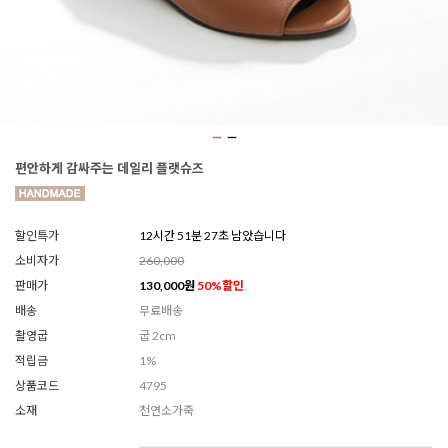
편안하게 감싸주는 데일리 플랫슈즈
할인특가
12시간 51분 25초 남았습니다
소비자가
260,000
판매가
130,000
원
50
%할인
배송
무료배송
촬영굽
굽 2cm
적립금
1%
상품코드
4795
소재
천연소가죽