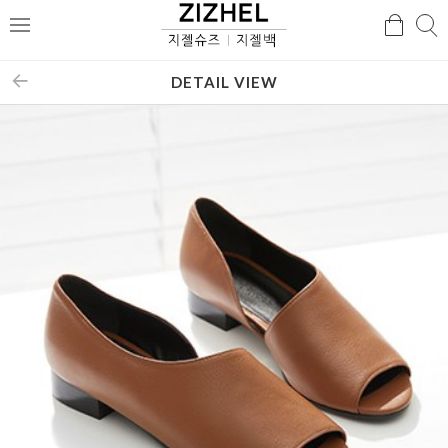
검
검
메
색
색
뉴
DETAIL VIEW