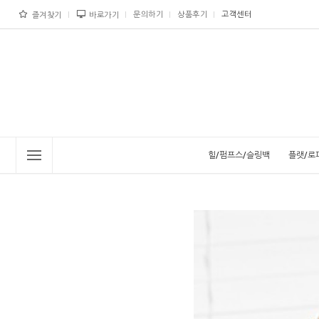
문의하기
상품후기
고객센터
즐겨찾기
바로가기
힐/펌프스/슬링백
플랫/로