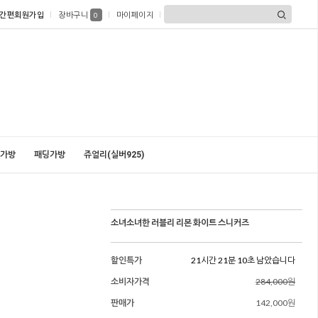
간편회원가입
장바구니
마이페이지
0
가방
패딩가방
쥬얼리(실버925)
소녀소녀한 러블리 리본 화이트 스니커즈
할인특가
21시간 21분 08초 남았습니다
소비자가격
284,000원
판매가
142,000원