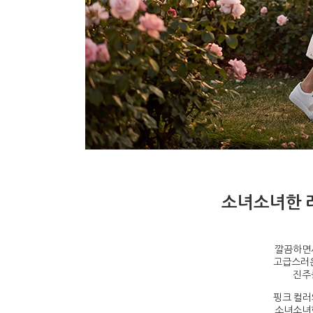
소녀소녀한 
깔끔하면
고급스러운
진주
핑크 컬러
소녀소녀