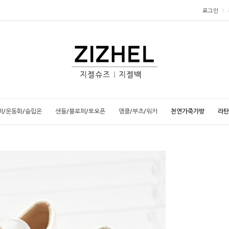
로그인
퍼/운동화/슬립온
샌들/블로퍼/토오픈
앵클/부츠/워커
천연가죽가방
라탄