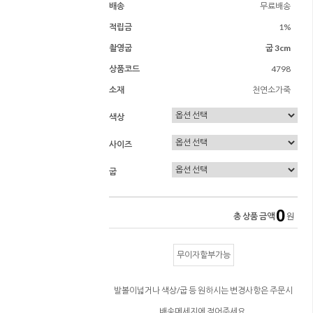
배송
무료배송
적립금
1%
촬영굽
굽 3cm
상품코드
4798
소재
천연소가죽
색상
사이즈
굽
0
총 상품 금액
원
무이자할부가능
발볼이넓거나 색상/굽 등 원하시는 변경사항은 주문시
배송메세지에 적어주세요.