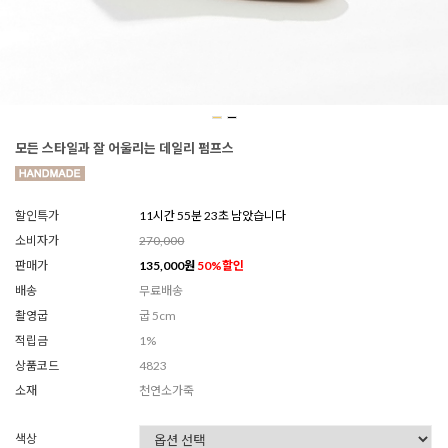
모든 스타일과 잘 어울리는 데일리 펌프스
할인특가
11시간 55분 21초 남았습니다
소비자가
270,000
판매가
135,000
원
50
%할인
배송
무료배송
촬영굽
굽 5cm
적립금
1%
상품코드
4823
소재
천연소가죽
색상