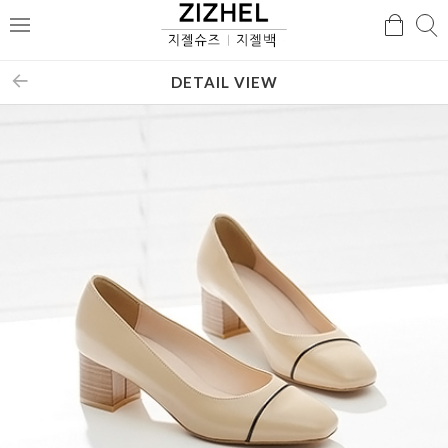
검
검
메
색
색
뉴
DETAIL VIEW