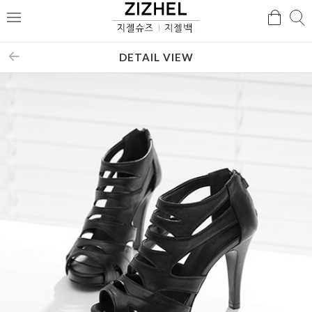
검
검
메
색
색
뉴
DETAIL VIEW