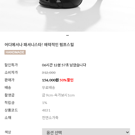
어디에서나 패셔니스타! 매력적인 펌프스힐
할인특가
06시간 12분 56초 남았습니다
소비자가
312,000
판매가
156,000
원
50
%할인
배송
무료배송
촬영굽
굽 9cm-속가보시1cm
적립금
1%
상품코드
4831
소재
천연소가죽
색상