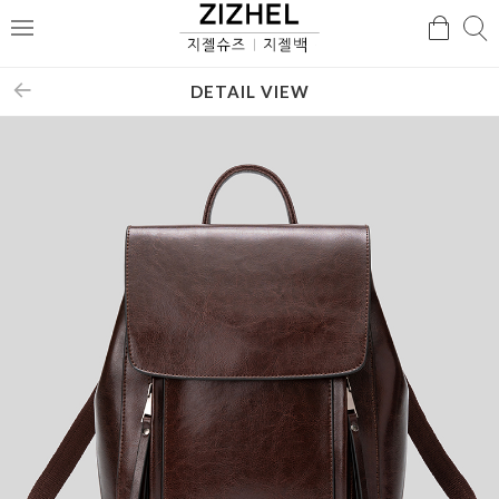
검
검
메
색
색
뉴
DETAIL VIEW