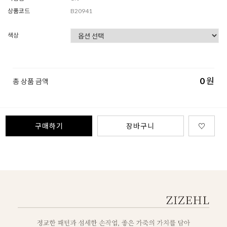
상품코드
B20941
색상
0
원
총 상품 금액
구매하기
장바구니
♡