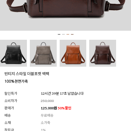
빈티지 스타일 더블포켓 백팩
할인특가
12시간 39분 15초 남았습니다
소비자가
250,000
판매가
125,000
원
50
%할인
배송
무료배송
소재
소가죽
적립금
1%