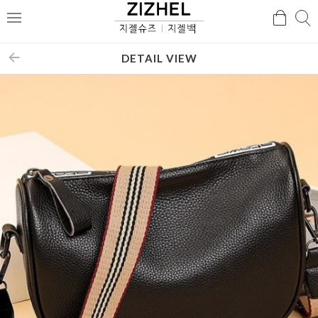
검
검
메
색
색
뉴
DETAIL VIEW