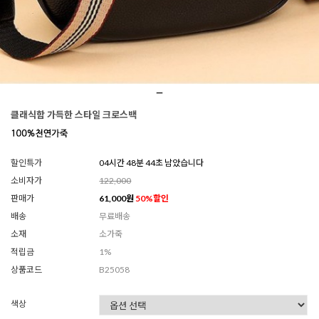
클래식함 가득한 스타일 크로스백
할인특가
04시간 48분 42초 남았습니다
소비자가
122,000
판매가
61,000
원
50
%할인
배송
무료배송
소재
소가죽
적립금
1%
상품코드
B25058
색상