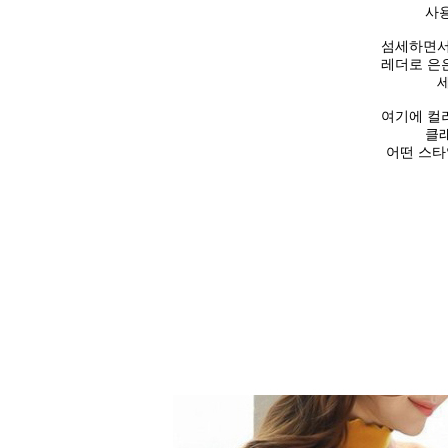
사
섬세하면서
레더로
은
여기에 컬
클
어떤 스타