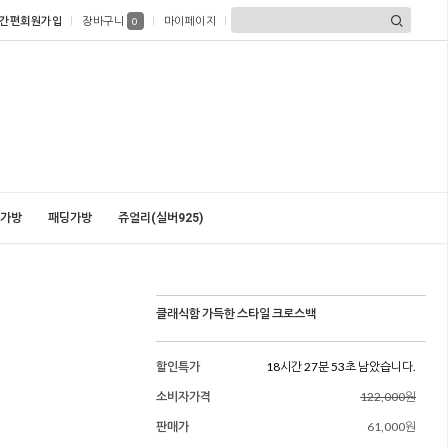
간편회원가입
장바구니
마이페이지
0
가방
패딩가방
쥬얼리(실버925)
클래식함 가득한 스타일 크로스백
할인특가
18시간 27분 51초 남았습니다.
소비자가격
122,000원
판매가
61,000원