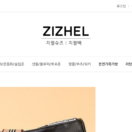
로그인
퍼/운동화/슬립온
샌들/블로퍼/토오픈
앵클/부츠/워커
천연가죽가방
라탄