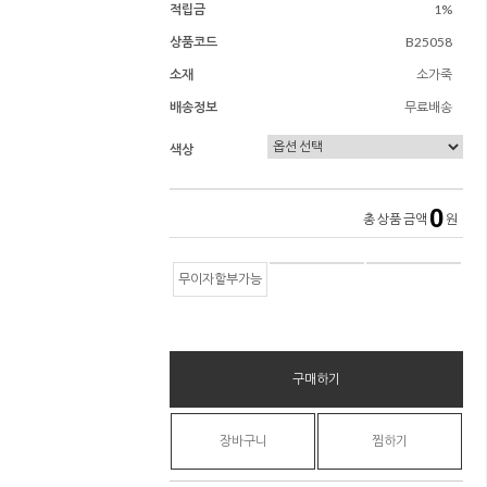
적립금
1%
상품코드
B25058
소재
소가죽
배송정보
무료배송
색상
0
총 상품 금액
원
무이자할부가능
구매하기
장바구니
찜하기