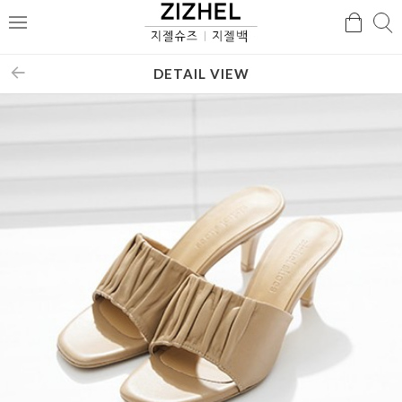
검
검
메
색
색
뉴
DETAIL VIEW