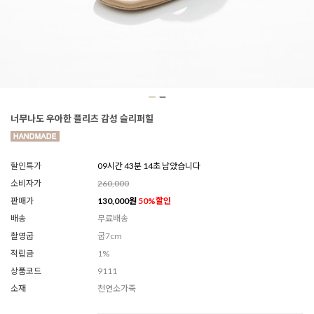
너무나도 우아한 플리츠 감성 슬리퍼힐
할인특가
09시간 43분 13초 남았습니다
소비자가
260,000
판매가
130,000
원
50
%할인
배송
무료배송
촬영굽
굽7cm
적립금
1%
상품코드
9111
소재
천연소가죽