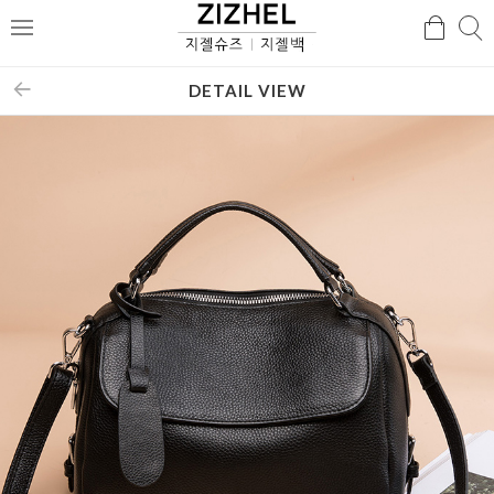
검
검
메
색
색
뉴
DETAIL VIEW