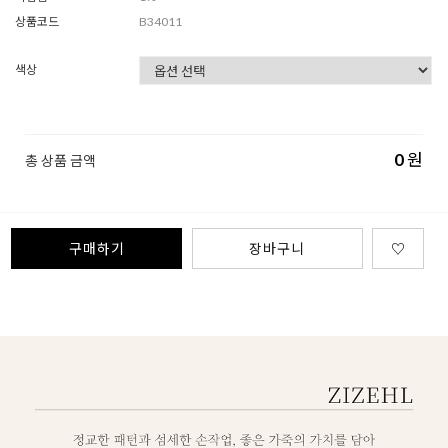
상품코드
B34011
색상
0
원
총 상품 금액
구매하기
장바구니
♡