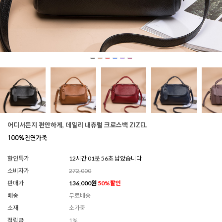
어디서든지 편안하게, 데일리 내츄럴 크로스백 ZIZEL
할인특가
12시간 01분 53초 남았습니다
소비자가
272,000
판매가
136,000
원
50
%할인
배송
무료배송
소재
소가죽
적립금
1%