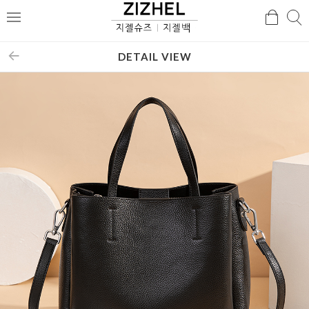
검
검
메
색
색
뉴
DETAIL VIEW