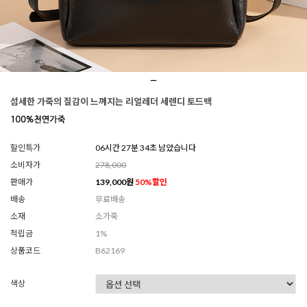
섬세한 가죽의 질감이 느껴지는 리얼레더 세렌디 토드백
할인특가
06시간 27분 30초 남았습니다
소비자가
278,000
판매가
139,000
원
50
%할인
배송
무료배송
소재
소가죽
적립금
1%
상품코드
B62169
색상