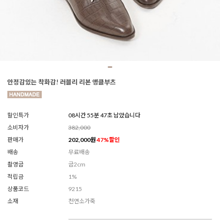
안정감있는 착화감! 러블리 리본 앵클부츠
할인특가
08시간 55분 45초 남았습니다
소비자가
382,000
판매가
202,000
원
47
%할인
배송
무료배송
촬영굽
굽2cm
적립금
1%
상품코드
9215
소재
천연소가죽