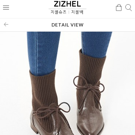
검
검
메
색
색
뉴
DETAIL VIEW