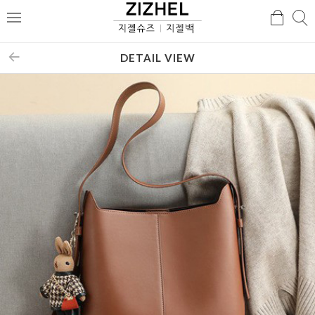
검
검
메
색
색
뉴
DETAIL VIEW