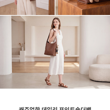
캐쥬얼한 데일리 포인트숄더백