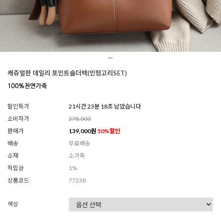
캐쥬얼한 데일리 포인트숄더백(인형고리SET)
할인특가
21시간 23분 15초 남았습니다
소비자가
278,000
판매가
139,000
원
50
%할인
배송
무료배송
소재
소가죽
적립금
1%
상품코드
77238
색상