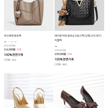
아스테라 토트백
데이먼 위빙 토트&크로스백 (인형 고리 SET)
지젤백
232,000원
116,000원
50%
278,000원
139,000원
50%
( 리뷰 : 16 )
( 리뷰 : 44 )