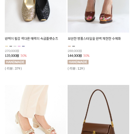
반짝이 펄감 색다른 매력의 속굽플랫슈즈
모던한 명품스타일을 완벽 재현한 수제화
270,000원
288,000원
135,000원
50%
144,000원
50%
( 리뷰 : 379 )
( 리뷰 : 129 )