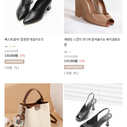
베스트셀러! 깔끔한 데일리슈즈
세련된 느낌의 코디에 잘어울리는 웨지굽토오
픈
260,000원
130,000원
50%
270,000원
135,000원
50%
( 리뷰 : 71 )
( 리뷰 : 91 )