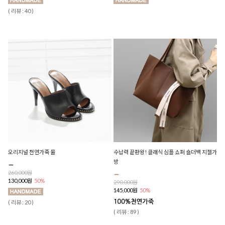
( 리뷰 : 40 )
오리지널 천연가죽 뮬
수납력 끝판왕! 클래식 심플 쇼퍼 숄더백 지젤가
방
260,000원
130,000원
50%
290,000원
145,000원
50%
( 리뷰 : 20 )
( 리뷰 : 89 )