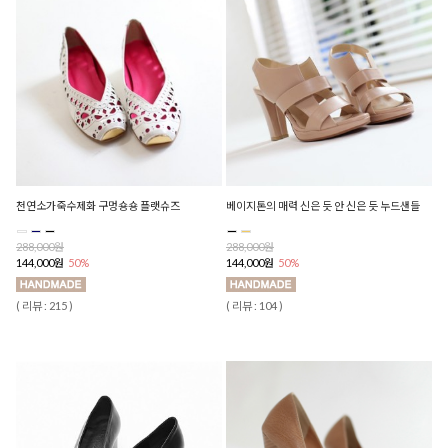
천연소가죽수제화 구멍숑숑 플랫슈즈
베이지톤의 매력 신은 듯 안 신은 듯 누드샌들
288,000원
288,000원
144,000원
50%
144,000원
50%
( 리뷰 : 215 )
( 리뷰 : 104 )