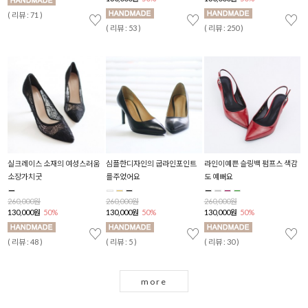
( 리뷰 : 38 )
( 
♡
♡
♡
♡
( 리뷰 : 379 )
( 리뷰 : 48 )
감
헨델 쿠션 로퍼
글로리 펄 플랫슈즈
H
경쾌한느낌 세무태슬리본 로퍼
270,000원
268,000원
2
278,000원
135,000원
50%
134,000원
50%
1
139,000원
50%
( 리뷰 : 33 )
( 리뷰 : 22 )
( 
♡
♡
♡
( 리뷰 : 33 )
♡
more