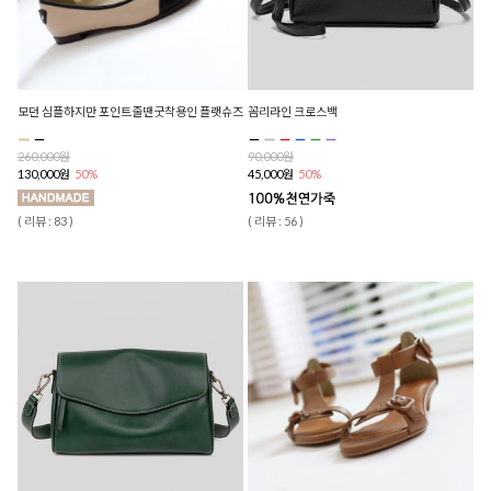
모던 심플하지만 포인트줄땐굿착용인 플랫슈즈
꼼리라인 크로스백
260,000원
90,000원
130,000원
50%
45,000원
50%
( 리뷰 : 83 )
( 리뷰 : 56 )