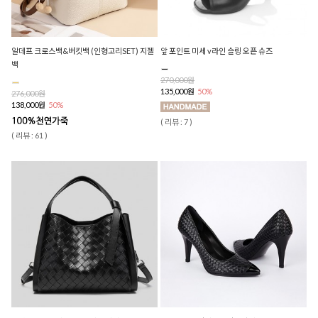
알데프 크로스백&버킷백 (인형고리SET) 지젤
앞 포인트 미세 v라인 슬링 오픈 슈즈
백
270,000원
135,000원
50%
276,000원
138,000원
50%
( 리뷰 : 7 )
( 리뷰 : 61 )