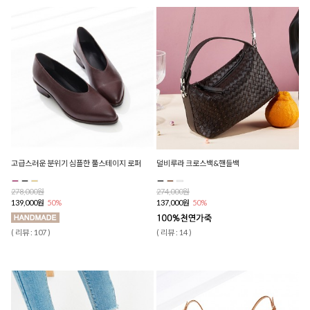
고급스러운 분위기 심플한 풀스테이지 로퍼
덜비루라 크로스백&핸들백
278,000원
274,000원
139,000원
50%
137,000원
50%
( 리뷰 : 107 )
( 리뷰 : 14 )