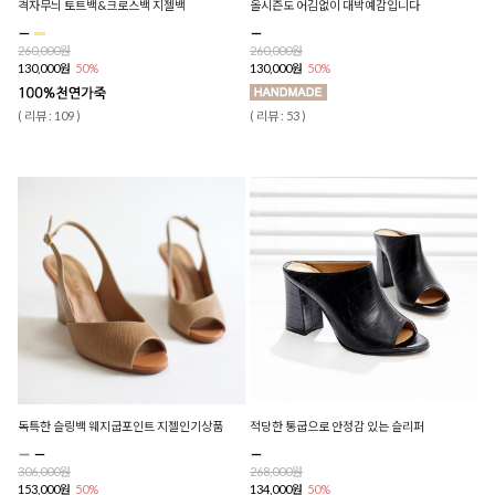
격자무늬 토트백&크로스백 지젤백
올시즌도 어김없이 대박예감입니다
260,000원
260,000원
130,000원
50%
130,000원
50%
( 리뷰 : 109 )
( 리뷰 : 53 )
독특한 슬링백 웨지굽포인트 지젤인기상품
적당한 통굽으로 안정감 있는 슬리퍼
306,000원
268,000원
153,000원
50%
134,000원
50%