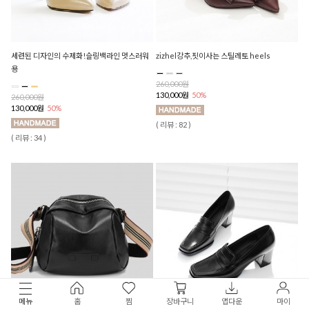
세련된 디자인의 수제화!슬링백라인 멋스러워
zizhel강추,핏이사는 스틸레토 heels
용
260,000원
130,000원
50%
260,000원
130,000원
50%
( 리뷰 : 82 )
( 리뷰 : 34 )
메뉴
홈
찜
장바구니
앱다운
마이