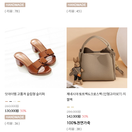
( 리뷰 : 78 )
( 리뷰 : 45 )
잇아이템 고품격 슬립형 슬리퍼
제네시아 토트백&크로스백 (인형고리SET) 지
젤백
260,000원
130,000원
50%
284,000원
142,000원
50%
( 리뷰 : 36 )
( 리뷰 : 38 )