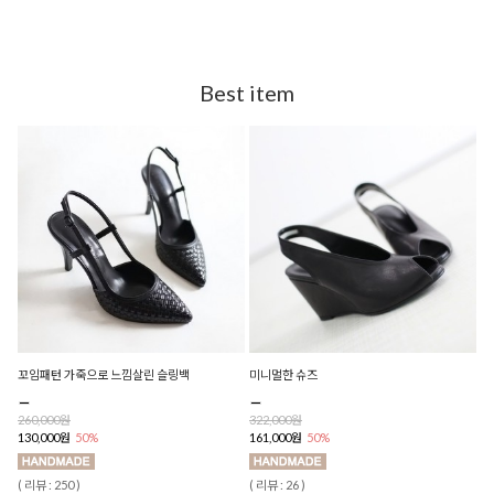
Best item
꼬임패턴 가죽으로 느낌살린 슬링백
미니멀한 슈즈
260,000원
322,000원
130,000원
50%
161,000원
50%
( 리뷰 : 250 )
( 리뷰 : 26 )