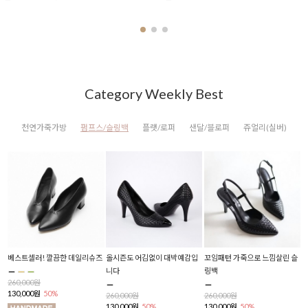
Category Weekly Best
천연가죽가방
펌프스/슬링백
플랫/로퍼
샌달/블로퍼
쥬얼리(실버)
슬
반짝이 펄감 색다른 매력의 속굽
무늬가죽으로 고급스러운 톰굽
화이트 스티칭 심플 로퍼힐
폴
플랫슈즈
라인 세련된 슈즈
306,000원
2
153,000원
50%
1
270,000원
270,000원
135,000원
50%
135,000원
50%