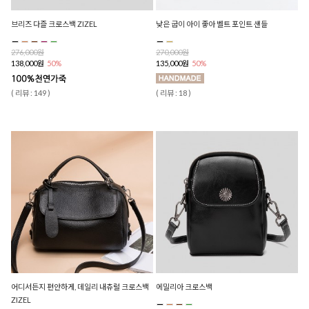
브리즈 다즐 크로스백 ZIZEL
낮은 굽이 아이 좋아 벨트 포인트 샌들
276,000원
270,000원
138,000원
50%
135,000원
50%
( 리뷰 : 149 )
( 리뷰 : 18 )
어디서든지 편안하게, 데일리 내츄럴 크로스백
에밀리아 크로스백
ZIZEL