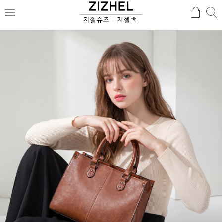
검
검
메
색
색
뉴