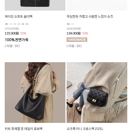
에이민 소프트 숄더백
무심한듯 가볍고 시원한 느낌의 슈즈
270,000원
268,000원
135,000원
50%
134,000원
50%
( 리뷰 : 59 )
( 리뷰 : 33 )
위트 프레첼 참 데일리 호보백
소가죽 미니 크로스백 ZIZEL