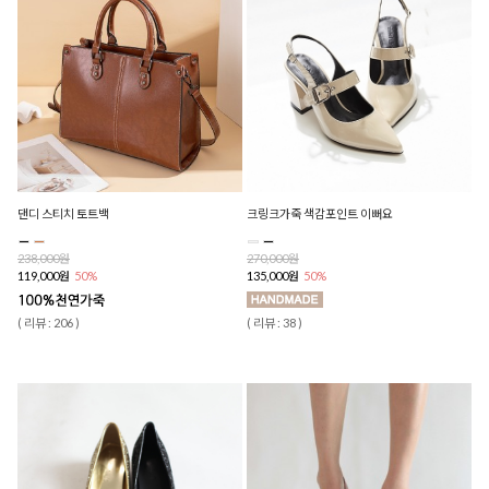
댄디 스티치 토트백
크링크가죽 색감포인트 이뻐요
238,000원
270,000원
119,000원
50%
135,000원
50%
( 리뷰 : 206 )
( 리뷰 : 38 )