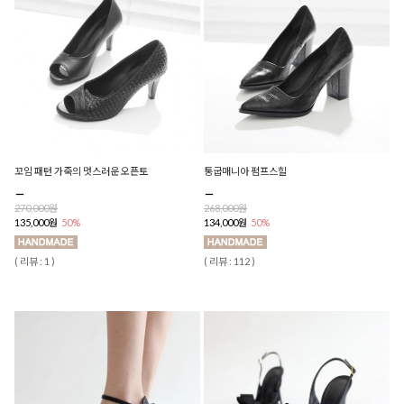
꼬임 패턴 가죽의 멋스러운 오픈토
통굽매니아 펌프스힐
270,000원
268,000원
135,000원
50%
134,000원
50%
( 리뷰 : 1 )
( 리뷰 : 112 )