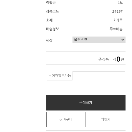
적립금
1%
상품코드
29197
소재
소가죽
배송정보
무료배송
색상
0
총 상품 금액
원
무이자할부가능
구매하기
장바구니
찜하기