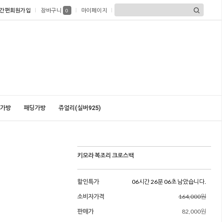
간편회원가입
장바구니
마이페이지
0
가방
패딩가방
쥬얼리(실버925)
키모라 복조리 크로스백
할인특가
06시간 26분 04초 남았습니다.
소비자가격
164,000원
판매가
82,000원