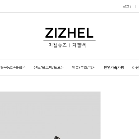
로그인
퍼/운동화/슬립온
샌들/블로퍼/토오픈
앵클/부츠/워커
천연가죽가방
라탄