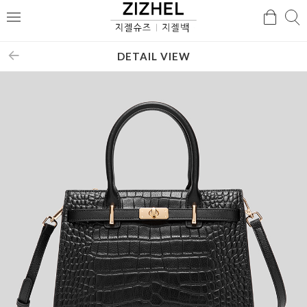
검
검
메
색
색
뉴
DETAIL VIEW