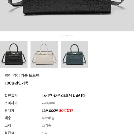
락킹 악어 가죽 토트백
할인특가
16시간 42분 04초 남았습니다
소비자가
278,000
판매가
139,000
원
50
%할인
배송
무료배송
소재
소가죽
적립금
1%