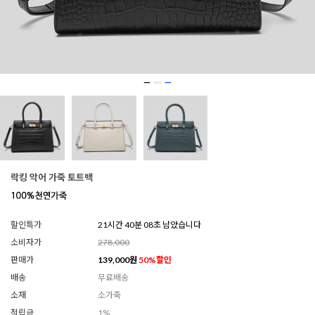
락킹 악어 가죽 토트백
할인특가
21시간 40분 07초 남았습니다
소비자가
278,000
판매가
139,000
원
50
%할인
배송
무료배송
소재
소가죽
적립금
1%