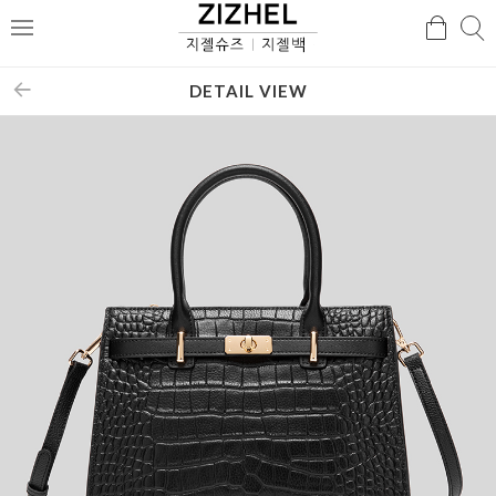
검
검
메
색
색
뉴
DETAIL VIEW