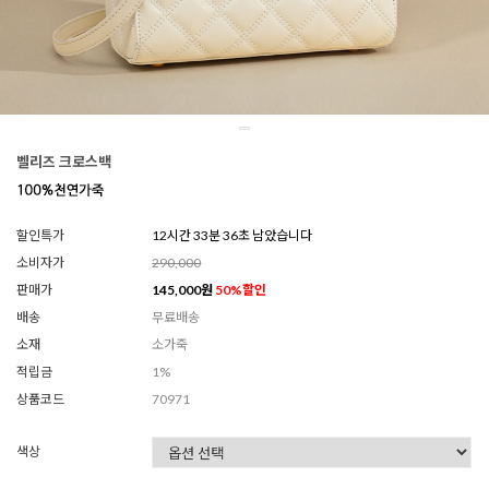
벨리즈 크로스백
할인특가
12시간 33분 34초 남았습니다
소비자가
290,000
판매가
145,000
원
50
%할인
배송
무료배송
소재
소가죽
적립금
1%
상품코드
70971
색상