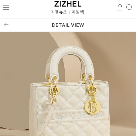
검
검
메
색
색
뉴
DETAIL VIEW