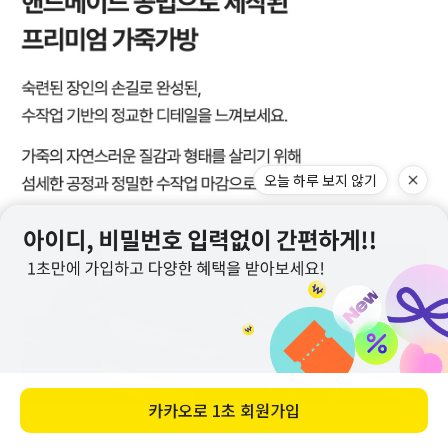
오늘 하루 보지 않기
카카오로
1초 회원가입
메뉴
홈
찜
장바구니
앱다운
마이