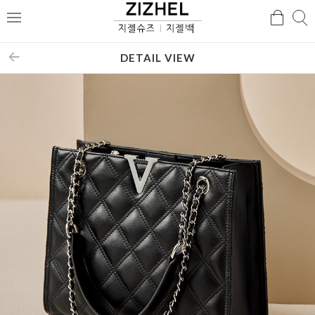
검
검
메
색
색
뉴
DETAIL VIEW