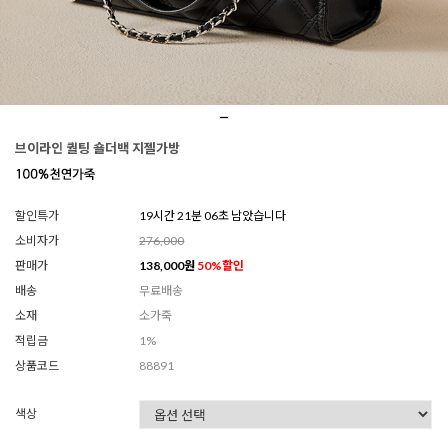
브이라인 퀄팅 숄더백 지젤가방
할인특가
19시간 21분 04초 남았습니다
소비자가
276,000
판매가
138,000
원
50
%할인
배송
무료배송
소재
소가죽
적립금
1%
상품코드
88891
색상