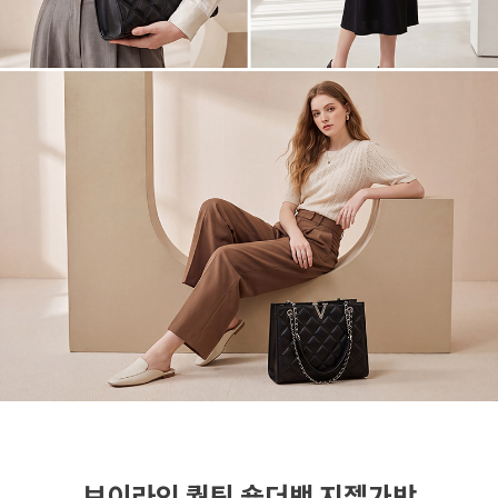
브이라인 퀄팅 숄더백 지젤가방