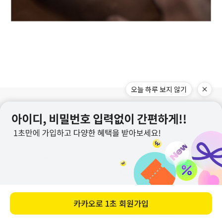
오늘 하루 보지 않기
카카오로
1초 회원가입
메뉴
홈
찜
장바구니
앱다운
마이