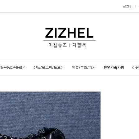
로그인
퍼/운동화/슬립온
샌들/블로퍼/토오픈
앵클/부츠/워커
천연가죽가방
라탄