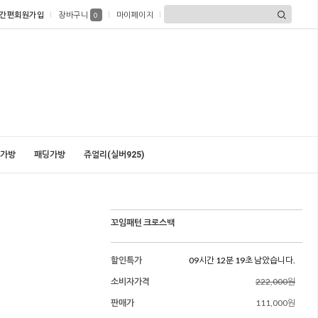
간편회원가입
장바구니
마이페이지
0
가방
패딩가방
쥬얼리(실버925)
꼬임패턴 크로스백
할인특가
09시간 12분 18초 남았습니다.
소비자가격
222,000원
판매가
111,000원