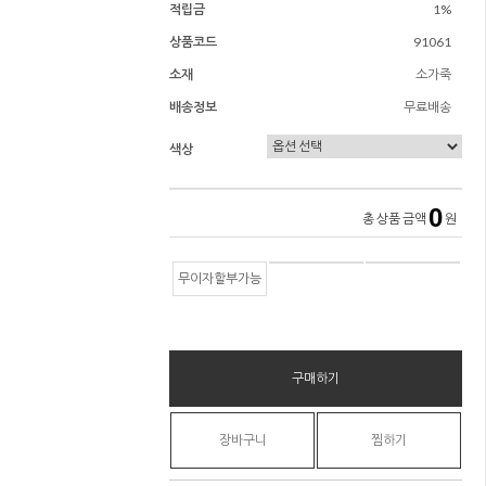
적립금
1%
상품코드
91061
소재
소가죽
배송정보
무료배송
색상
0
총 상품 금액
원
무이자할부가능
구매하기
장바구니
찜하기