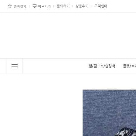
문의하기
상품후기
고객센터
즐겨찾기
바로가기
힐/펌프스/슬링백
플랫/로