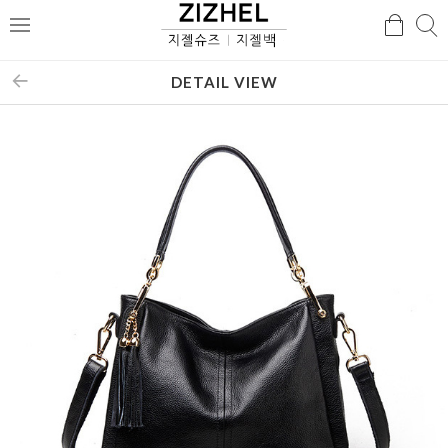
검
검
메
색
색
뉴
DETAIL VIEW