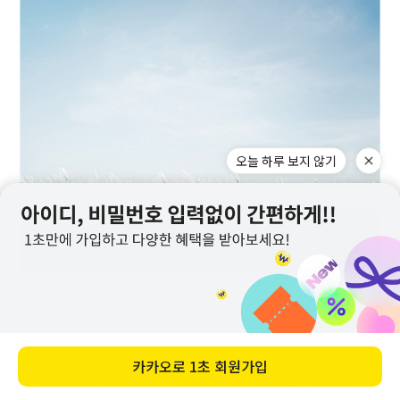
오늘 하루 보지 않기
카카오로
1초 회원가입
메뉴
홈
찜
장바구니
앱다운
마이