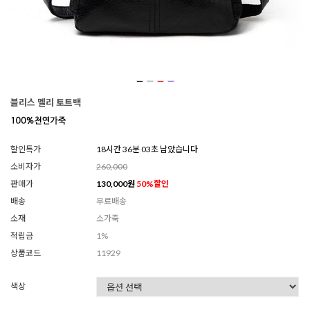
블리스 멜리 토트백
할인특가
18시간 36분 01초 남았습니다
소비자가
260,000
판매가
130,000
원
50
%할인
배송
무료배송
소재
소가죽
적립금
1%
상품코드
11929
색상