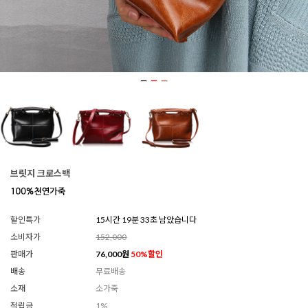
브릿지 크로스백
할인특가
15시간 19분 30초 남았습니다
소비자가
152,000
판매가
76,000
원
50
%할인
배송
무료배송
소재
소가죽
적립금
1%