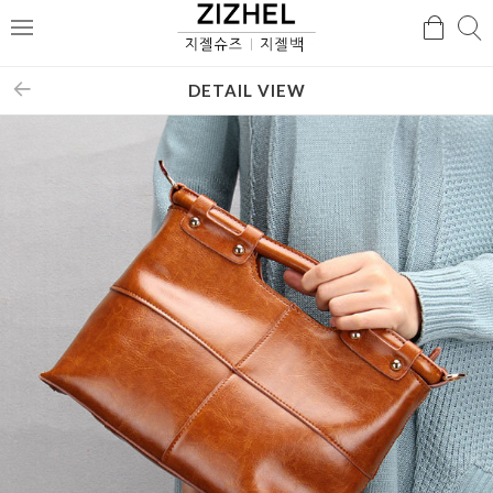
검
검
메
색
색
뉴
DETAIL VIEW